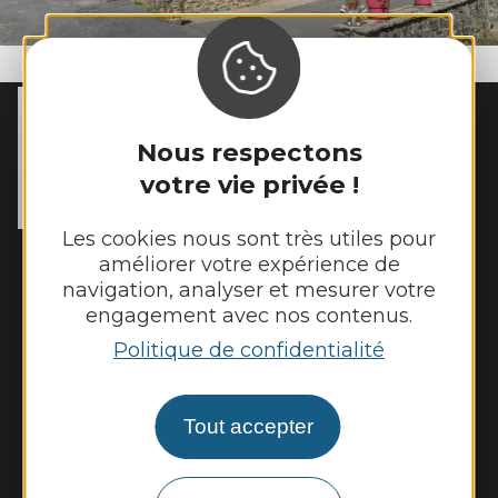
MAIRIE DE
MANHAC
Nous respectons
15 chemin de l’Estang

votre vie privée !
12160 Manhac
Tél. :
05 65 69 03 53
Les cookies nous sont très utiles pour
Horaires d'ouverture :
améliorer votre expérience de
Lundi et mardi de 8h45 à 12h30 et de 14h
navigation, analyser et mesurer votre
à 17h15
engagement avec nos contenus.
Jeudi et vendredi de 8h45 à 12h30
Politique de confidentialité
Nous contacter
Tout accepter
Panneau pocket