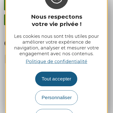
Actualités de Manhac sur Panneau Pocket
Nous respectons
Guide d'installation Panneau Pocket
votre vie privée !
Les cookies nous sont très utiles pour
Conciliateurs de
améliorer votre expérience de
navigation, analyser et mesurer votre
engagement avec nos contenus.
l'Aveyron
Politique de confidentialité
Tout accepter
Personnaliser