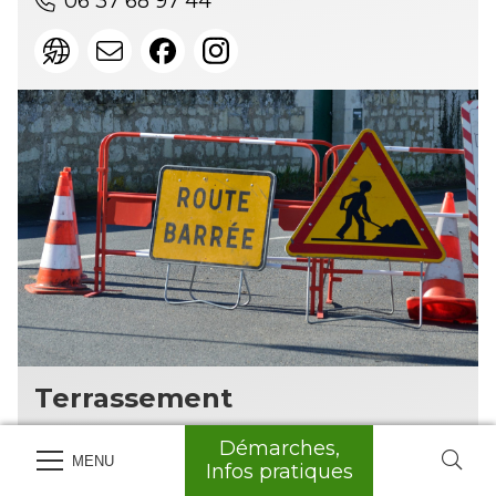
06 37 68 97 44
Terrassement
Nicolas MAYRAN
Démarches,
MENU
Infos pratiques
Bâtiment M7 87