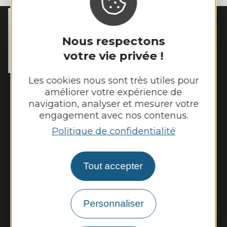
MAIRIE DE
MANHAC
Nous respectons
15 chemin de l’Estang

12160 Manhac
votre vie privée !
Tél. :
05 65 69 03 53
Les cookies nous sont très utiles pour
Horaires d'ouverture :
améliorer votre expérience de
Lundi et mardi de 8h45 à 12h30 et de 14h
navigation, analyser et mesurer votre
à 17h15
engagement avec nos contenus.
Jeudi et vendredi de 8h45 à 12h30
Politique de confidentialité
Nous contacter
Tout accepter
Panneau pocket
Météo
Personnaliser