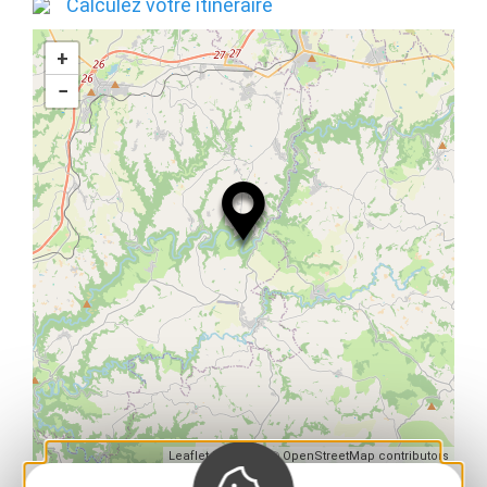
Calculez votre itinéraire
+
−
| Map data ©
Leaflet
OpenStreetMap contributors