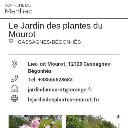
Panneau de gestion des cookies
COMMUNE DE
Manhac
Le Jardin des plantes du
Mourot
CASSAGNES-BÉGONHÈS
Lieu-dit Mourot, 12120 Cassagnes-
Bégonhès
Tel.
+33565628683
jardindumourot@orange.fr
lejardindesplantes-mourot.fr/