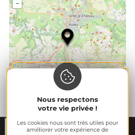
−
Nous respectons
| Map data ©
Leaflet
OpenStreetMap contributors
votre vie privée !
Les cookies nous sont très utiles pour
améliorer votre expérience de
MAIRIE DE
MANHAC