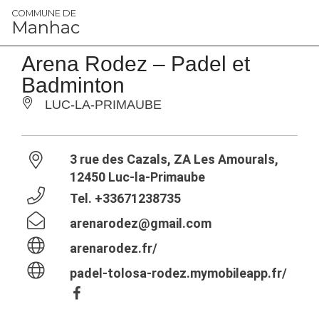
Panneau de gestion des cookies
COMMUNE DE
Manhac
Arena Rodez – Padel et
Badminton
LUC-LA-PRIMAUBE
3 rue des Cazals, ZA Les Amourals,
12450 Luc-la-Primaube
Tel.
+33671238735
arenarodez@gmail.com
arenarodez.fr/
padel-tolosa-rodez.mymobileapp.fr/