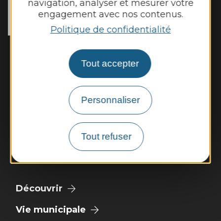
navigation, analyser et mesurer votre
15 chemin de l’Estang

engagement avec nos contenus.
12160 Manhac
Tél. :
05 65 69 03 53
Politique de confidentialité
Horaires d'ouverture :
Lundi et mardi de 8h45 à 12h30 et de 14h
Tout accepter
à 17h15
Jeudi et vendredi de 8h45 à 12h30
Personnaliser
Nous contacter
Panneau pocket
Tout refuser
Météo
Découvrir
Vie municipale