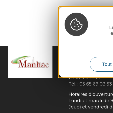
L
e
Tout 
MAIRIE DE
MANHA
15 chemin de l’Esta
12160 Manhac
Tél. :
05 65 69 03 53
Horaires d'ouverture
Lundi et mardi de 8
Jeudi et vendredi 