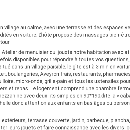
village au calme, avec une terrasse et des espaces ver
tés en voiture. L’hôte propose des massages bien-être 
tour
telier de menuisier qui jouxte notre habitation avec att
fois disponibles pour répondre à toutes vos questions,
 Situé dans un
village paisible
, le gîte est à
3 min en voitu
et, boulangeries, Aveyron frais, restaurants, pharmacies,
illoire, micro-onde, grille-pain et tous les ustensiles po
uners et repas. Le logement comprend une chambre fer
ezzanine avec deux lits simples en 90*190,dite la « ca
helle donc attention aux enfants en bas âges ou personn
xtérieurs, terrasse couverte, jardin, barbecue, plancha,
ter leurs jouets et faire connaissance avec les divers l