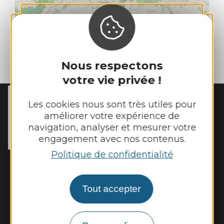
| Map data ©
Nous respectons
Leaflet
OpenStreetMap contributors
votre vie privée !
Les cookies nous sont très utiles pour
MAIRIE DE
MANHAC
améliorer votre expérience de
15 chemin de l’Estang

navigation, analyser et mesurer votre
12160 Manhac
engagement avec nos contenus.
Tél. :
05 65 69 03 53
Politique de confidentialité
Horaires d'ouverture :
Lundi et mardi de 8h45 à 12h30 et de 14h
à 17h15
Tout accepter
Jeudi et vendredi de 8h45 à 12h30