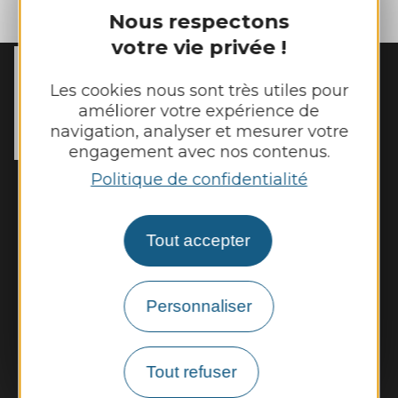
| Map data ©
Leaflet
OpenStreetMap contributors
Nous respectons
votre vie privée !
MAIRIE DE
MANHAC
Les cookies nous sont très utiles pour
15 chemin de l’Estang

améliorer votre expérience de
12160 Manhac
navigation, analyser et mesurer votre
Tél. :
05 65 69 03 53
engagement avec nos contenus.
Politique de confidentialité
Horaires d'ouverture :
Lundi et mardi de 8h45 à 12h30 et de 14h
à 17h15
Tout accepter
Jeudi et vendredi de 8h45 à 12h30
Nous contacter
Personnaliser
Panneau pocket
Tout refuser
Météo