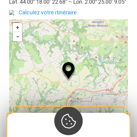
Lat. 44.00° 18.00′ 22.68″ – Lon. 2.00° 25.00′ 9.05″
Calculez votre itinéraire
+
−