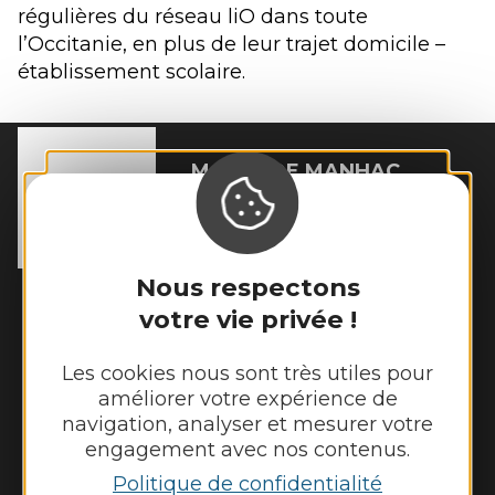
régulières du réseau liO dans toute
l’Occitanie, en plus de leur trajet domicile –
établissement scolaire.
MAIRIE DE
MANHAC
15 chemin de l’Estang

12160 Manhac
Tél. :
05 65 69 03 53
Nous respectons
Horaires d'ouverture :
votre vie privée !
Lundi et mardi de 8h45 à 12h30 et de 14h
à 17h15
Les cookies nous sont très utiles pour
Jeudi et vendredi de 8h45 à 12h30
améliorer votre expérience de
navigation, analyser et mesurer votre
Nous contacter
engagement avec nos contenus.
Politique de confidentialité
Panneau pocket