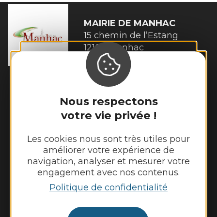
MAIRIE DE
MANHAC
15 chemin de l’Estang

12160 Manhac
Tél. :
05 65 69 03 53
Horaires d'ouverture :
Lundi et mardi de 8h45 à 12h30 et de 14h
Nous respectons
à 17h15
votre vie privée !
Jeudi et vendredi de 8h45 à 12h30
Les cookies nous sont très utiles pour
Nous contacter
améliorer votre expérience de
navigation, analyser et mesurer votre
Panneau pocket
engagement avec nos contenus.
Météo
Politique de confidentialité
Découvrir