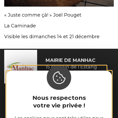
« Juste comme çà! » Joël Pouget
La Caminade
Visible les dimanches 14 et 21 décembre
MAIRIE DE
MANHAC
15 chemin de l’Estang

12160 Manhac
Tél. :
05 65 69 03 53
Horaires d'ouverture :
Nous respectons
Lundi et mardi de 8h45 à 12h30 et de 14h
à 17h15
votre vie privée !
Jeudi et vendredi de 8h45 à 12h30