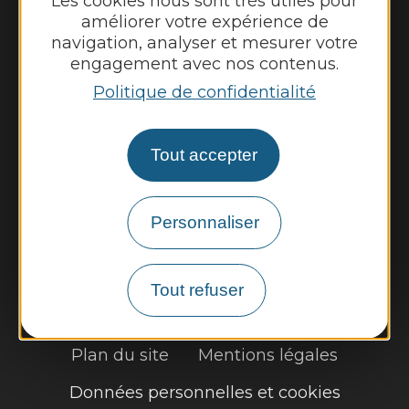
Les cookies nous sont très utiles pour
améliorer votre expérience de
Nous contacter
navigation, analyser et mesurer votre
engagement avec nos contenus.
Panneau pocket
Politique de confidentialité
Météo
Tout accepter
Découvrir
Vie municipale
Personnaliser
Vie locale
Démarches, infos pratiques
Tout refuser
Plan du site
Mentions légales
Données personnelles et cookies