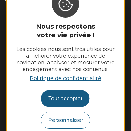
Horaires d'ouverture :
Lundi et mardi de 8h45 à 12h30 et de 14h
à 17h15
Nous respectons
Jeudi et vendredi de 8h45 à 12h30
votre vie privée !
Nous contacter
Les cookies nous sont très utiles pour
améliorer votre expérience de
Panneau pocket
navigation, analyser et mesurer votre
engagement avec nos contenus.
Météo
Politique de confidentialité
Découvrir
Tout accepter
Vie municipale
Vie locale
Personnaliser
Démarches, infos pratiques