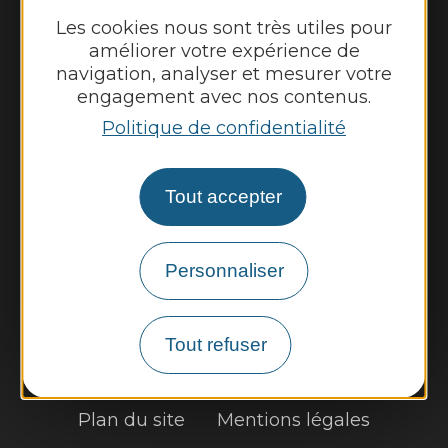
Jeudi et vendredi de 8h45 à 12h30
Les cookies nous sont très utiles pour
améliorer votre expérience de
Nous contacter
navigation, analyser et mesurer votre
engagement avec nos contenus.
Panneau pocket
Politique de confidentialité
Météo
Tout accepter
Découvrir
Vie municipale
Personnaliser
Vie locale
Démarches, infos pratiques
Tout refuser
Plan du site
Mentions légales