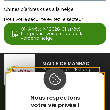
Chutes d’arbres dues à la neige
Pour votre sécurité évitez le secteur
01- Arrêté N°2026-01 arrêté
temporaire voirie route de la
verderie neige
MAIRIE DE
MANHAC
15 chemin de l’Estang

12160 Manhac
Tél. :
05 65 69 03 53
Horaires d'ouverture :
Nous respectons
Lundi et mardi de 8h45 à 12h30 et de 14h
votre vie privée !
à 17h15